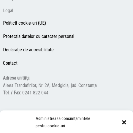
Legal
Politică cookie-uri (UE)
Protecția datelor cu caracter personal
Declarație de accesibilitate
Contact
Adresa unităţii:
Aleea Trandafirilor, Nr. 2A, Medgidia, jud. Constanța
Tel. / Fax:
0241 822 044
F
Y
I
Administrează consimțămintele
a
o
n
pentru cookie-uri
c
u
s