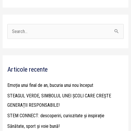
S
e
a
r
Articole recente
c
h
Emoția unui final de an, bucuria unui nou început
f
STEAGUL VERDE, SIMBOLUL UNEI ȘCOLI CARE CREȘTE
o
GENERAȚII RESPONSABILE!
r
STEM CONNECT: descoperiri, curiozitate și inspirație
:
Sănătate, sport și voie bună!