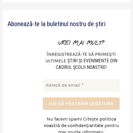
d
e
Abonează-te la buletinul nostru de știri
o
VREI MAI MULT?
ÎNREGISTREAZĂ-TE SĂ PRIMEȘTI
ULTIMELE
ŞTIRI ŞI EVENIMENTE DIN
CADRUL ŞCOLII NOASTRE!
Nu facem spam! Citește
politica
noastră de confidențialitate
pentru
mai multe informații.