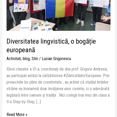
Diversitatea lingvistică, o bogăție
europeană
Activitati
,
blog
,
Stiri
/
Lucian Grigorescu
Elevii claselor a VI-a, coordonați de dna prof. Grigore Andreea,
au participat astăzi la sărbătorirea #ZileiLimbilorEuropene. Prin
proiectele lor pline de creativitate , au arătat că studiul limbilor
străine nu înseamnă doar învățarea unor cuvinte, ci o adevărată
legătură între oameni și tradiții . Nici colegii mai mici din clasa a
II-a Step by Step, […]
Read More »