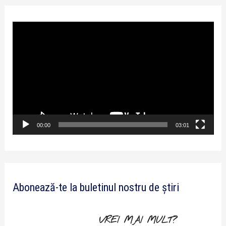
P
l
a
y
e
r
v
00:00
03:01
i
d
e
Abonează-te la buletinul nostru de știri
o
VREI MAI MULT?