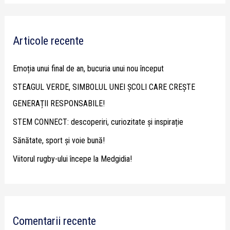
a
r
Articole recente
c
h
Emoția unui final de an, bucuria unui nou început
f
STEAGUL VERDE, SIMBOLUL UNEI ȘCOLI CARE CREȘTE
o
GENERAȚII RESPONSABILE!
r
STEM CONNECT: descoperiri, curiozitate și inspirație
:
Sănătate, sport și voie bună!
Viitorul rugby-ului începe la Medgidia!
Comentarii recente