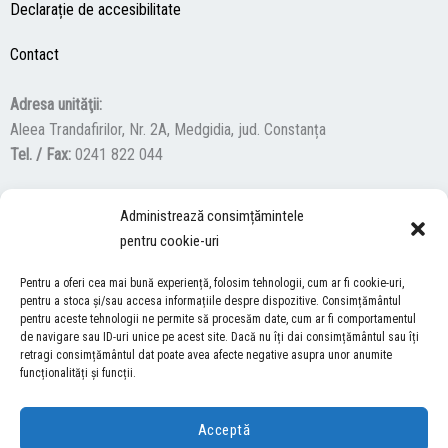
Declarație de accesibilitate
Contact
Adresa unităţii:
Aleea Trandafirilor, Nr. 2A, Medgidia, jud. Constanța
Tel. / Fax:
0241 822 044
Administrează consimțămintele
F
Y
I
pentru cookie-uri
a
o
n
c
u
s
Pentru a oferi cea mai bună experiență, folosim tehnologii, cum ar fi cookie-uri,
ACCES NEVĂZĂTORI
e
t
t
pentru a stoca și/sau accesa informațiile despre dispozitive. Consimțământul
pentru aceste tehnologii ne permite să procesăm date, cum ar fi comportamentul
b
u
a
Descărcați programul NonVisual Desktop Acces, care oferă
de navigare sau ID-uri unice pe acest site. Dacă nu îți dai consimțământul sau îți
o
b
g
retragi consimțământul dat poate avea afecte negative asupra unor anumite
persoanelor cu dizabilități vizuale posibilitatea de a consulta site-ul
o
e
r
funcționalități și funcții.
nostru.
DESCARCĂ AICI
k
a
m
Acceptă