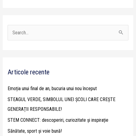
S
e
a
r
Articole recente
c
h
Emoția unui final de an, bucuria unui nou început
f
STEAGUL VERDE, SIMBOLUL UNEI ȘCOLI CARE CREȘTE
o
GENERAȚII RESPONSABILE!
r
STEM CONNECT: descoperiri, curiozitate și inspirație
:
Sănătate, sport și voie bună!