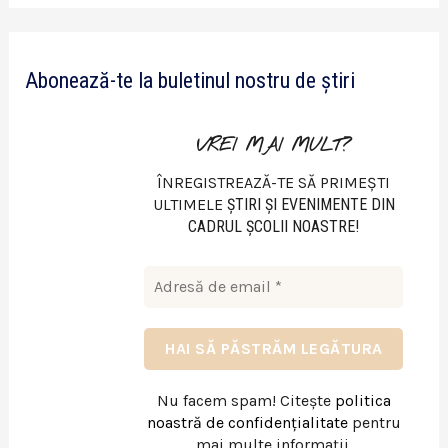
d
e
Abonează-te la buletinul nostru de știri
o
VREI MAI MULT?
ÎNREGISTREAZĂ-TE SĂ PRIMEȘTI
ULTIMELE
ŞTIRI ŞI EVENIMENTE DIN
CADRUL ŞCOLII NOASTRE!
Nu facem spam! Citește
politica
noastră de confidențialitate
pentru
mai multe informații.