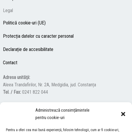
Legal
Politică cookie-uri (UE)
Protecția datelor cu caracter personal
Declarație de accesibilitate
Contact
Adresa unităţii:
Aleea Trandafirilor, Nr. 2A, Medgidia, jud. Constanța
Tel. / Fax:
0241 822 044
Administrează consimțămintele
F
Y
I
pentru cookie-uri
a
o
n
c
u
s
Pentru a oferi cea mai bună experiență, folosim tehnologii, cum ar fi cookie-uri,