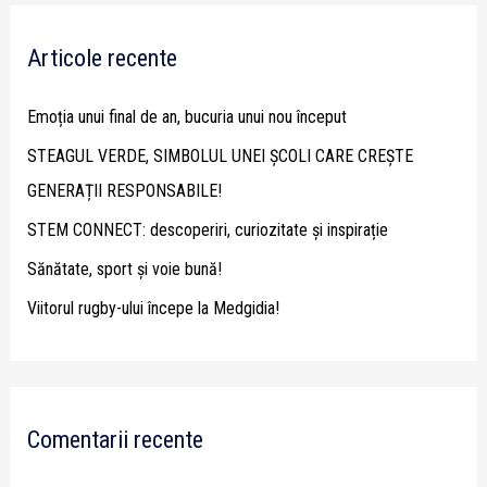
r
Articole recente
c
h
Emoția unui final de an, bucuria unui nou început
f
STEAGUL VERDE, SIMBOLUL UNEI ȘCOLI CARE CREȘTE
o
GENERAȚII RESPONSABILE!
r
STEM CONNECT: descoperiri, curiozitate și inspirație
:
Sănătate, sport și voie bună!
Viitorul rugby-ului începe la Medgidia!
Comentarii recente