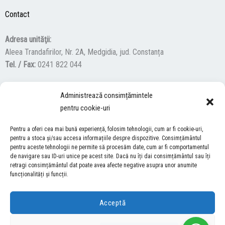
Contact
Adresa unităţii:
Aleea Trandafirilor, Nr. 2A, Medgidia, jud. Constanța
Tel. / Fax:
0241 822 044
Administrează consimțămintele
F
Y
I
pentru cookie-uri
a
o
n
c
u
s
Pentru a oferi cea mai bună experiență, folosim tehnologii, cum ar fi cookie-uri,
ACCES NEVĂZĂTORI
e
t
t
pentru a stoca și/sau accesa informațiile despre dispozitive. Consimțământul
pentru aceste tehnologii ne permite să procesăm date, cum ar fi comportamentul
b
u
a
Descărcați programul NonVisual Desktop Acces, care oferă
de navigare sau ID-uri unice pe acest site. Dacă nu îți dai consimțământul sau îți
o
b
g
retragi consimțământul dat poate avea afecte negative asupra unor anumite
persoanelor cu dizabilități vizuale posibilitatea de a consulta site-ul
o
e
r
funcționalități și funcții.
nostru.
DESCARCĂ AICI
k
a
m
Acceptă
COPYRIGHT © 2026 ŞCOALA GIMNAZIALĂ “LUCIAN GRIGORESCU” MEDGIDIA