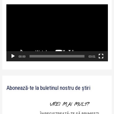
P
l
a
y
e
r
v
00:00
03:01
i
d
e
Abonează-te la buletinul nostru de știri
o
VREI MAI MULT?
ÎNREGISTREAZĂ-TE SĂ PRIMEȘTI