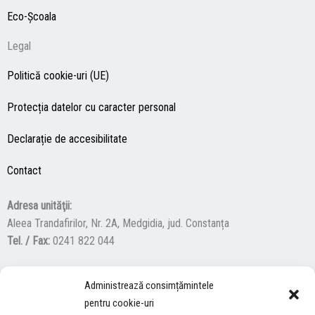
Eco-Şcoala
Legal
Politică cookie-uri (UE)
Protecția datelor cu caracter personal
Declarație de accesibilitate
Contact
Adresa unităţii:
Aleea Trandafirilor, Nr. 2A, Medgidia, jud. Constanța
Tel. / Fax:
0241 822 044
Administrează consimțămintele
F
Y
I
pentru cookie-uri
a
o
n