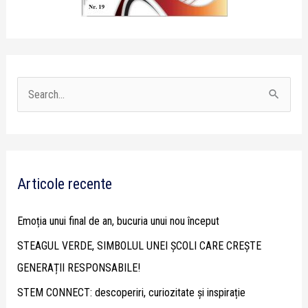
S
e
a
r
Articole recente
c
h
Emoția unui final de an, bucuria unui nou început
f
STEAGUL VERDE, SIMBOLUL UNEI ȘCOLI CARE CREȘTE
o
GENERAȚII RESPONSABILE!
r
STEM CONNECT: descoperiri, curiozitate și inspirație
: