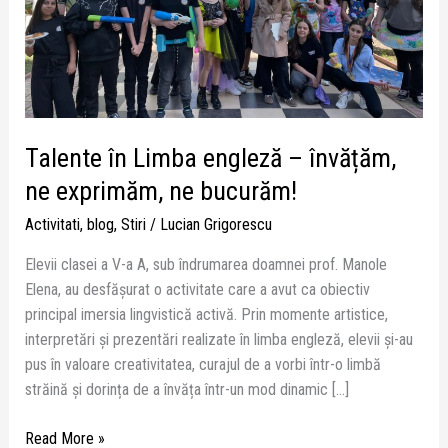
exprimăm,
ne
bucurăm!
Talente în Limba engleză – învățăm,
ne exprimăm, ne bucurăm!
Activitati
,
blog
,
Stiri
/
Lucian Grigorescu
Elevii clasei a V-a A, sub îndrumarea doamnei prof. Manole
Elena, au desfășurat o activitate care a avut ca obiectiv
principal imersia lingvistică activă. Prin momente artistice,
interpretări și prezentări realizate în limba engleză, elevii și-au
pus în valoare creativitatea, curajul de a vorbi într-o limbă
străină și dorința de a învăța într-un mod dinamic […]
Read More »