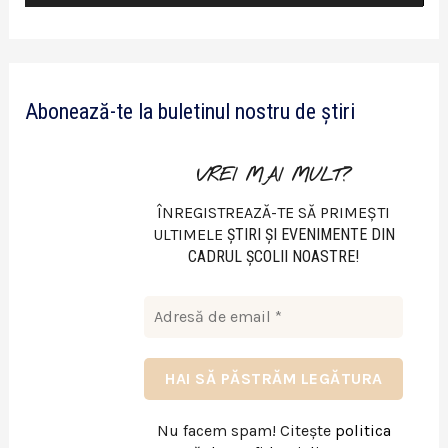
i
d
e
Abonează-te la buletinul nostru de știri
o
VREI MAI MULT?
ÎNREGISTREAZĂ-TE SĂ PRIMEȘTI
ULTIMELE
ŞTIRI ŞI EVENIMENTE DIN
CADRUL ŞCOLII NOASTRE!
Nu facem spam! Citește
politica