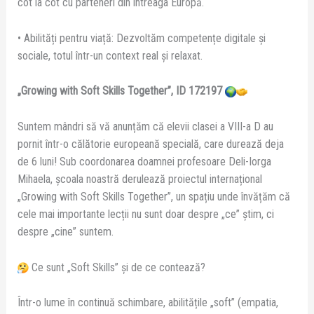
cot la cot cu parteneri din întreaga Europă.
• Abilități pentru viață: Dezvoltăm competențe digitale și
sociale, totul într-un context real și relaxat.
„Growing with Soft Skills Together”, ID 172197
Suntem mândri să vă anunțăm că elevii clasei a VIII-a D au
pornit într-o călătorie europeană specială, care durează deja
de 6 luni! Sub coordonarea doamnei profesoare Deli-Iorga
Mihaela, școala noastră derulează proiectul internațional
„Growing with Soft Skills Together”, un spațiu unde învățăm că
cele mai importante lecții nu sunt doar despre „ce” știm, ci
despre „cine” suntem.
Ce sunt „Soft Skills” și de ce contează?
Într-o lume în continuă schimbare, abilitățile „soft” (empatia,