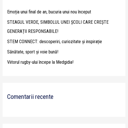
h
Emoția unui final de an, bucuria unui nou început
f
STEAGUL VERDE, SIMBOLUL UNEI ȘCOLI CARE CREȘTE
o
GENERAȚII RESPONSABILE!
r
STEM CONNECT: descoperiri, curiozitate și inspirație
:
Sănătate, sport și voie bună!
Viitorul rugby-ului începe la Medgidia!
Comentarii recente