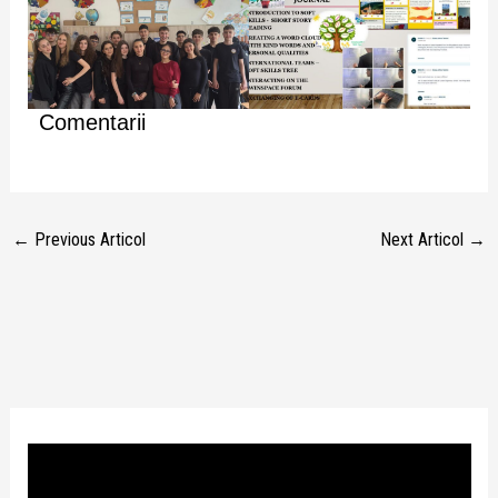
Comentarii
←
Previous Articol
Next Articol
→
P
l