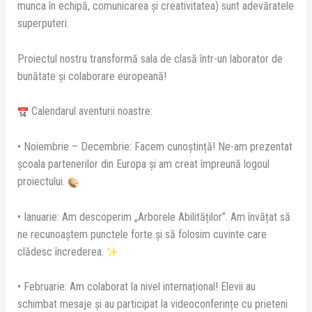
munca în echipă, comunicarea și creativitatea) sunt adevăratele
superputeri.
Proiectul nostru transformă sala de clasă într-un laborator de
bunătate și colaborare europeană!
Calendarul aventurii noastre:
• Noiembrie – Decembrie: Facem cunoștință! Ne-am prezentat
școala partenerilor din Europa și am creat împreună logoul
proiectului.
• Ianuarie: Am descoperim „Arborele Abilităților”. Am învățat să
ne recunoaștem punctele forte și să folosim cuvinte care
clădesc încrederea.
• Februarie: Am colaborat la nivel internațional! Elevii au
schimbat mesaje și au participat la videoconferințe cu prieteni