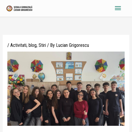
Skip
Main
to
content
Menu
/
Activitati
,
blog
,
Stiri
/ By
Lucian Grigorescu