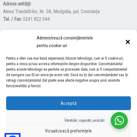
Adresa unităţii:
Aleea Trandafirilor, Nr. 2A, Medgidia, jud. Constanța
Tel. / Fax:
0241 822 044
Administrează consimțămintele
F
Y
I
pentru cookie-uri
a
o
n
c
u
s
Pentru a oferi cea mai bună experiență, folosim tehnologii, cum ar fi cookie-uri,
ACCES NEVĂZĂTORI
e
t
t
pentru a stoca și/sau accesa informațiile despre dispozitive. Consimțământul
pentru aceste tehnologii ne permite să procesăm date, cum ar fi comportamentul
b
u
a
Descărcați programul NonVisual Desktop Acces, care oferă
de navigare sau ID-uri unice pe acest site. Dacă nu îți dai consimțământul sau îți
o
b
g
retragi consimțământul dat poate avea afecte negative asupra unor anumite
persoanelor cu dizabilități vizuale posibilitatea de a consulta site-ul
o
e
r
funcționalități și funcții.
nostru.
DESCARCĂ AICI
k
a
m
Acceptă
COPYRIGHT © 2026 ŞCOALA GIMNAZIALĂ “LUCIAN GRIGORESCU” MEDGIDIA
Refuză
Întrebări, sugestii, sesizări
DEZVOLTAT DE SURFVERSE
Vizualizează preferințele