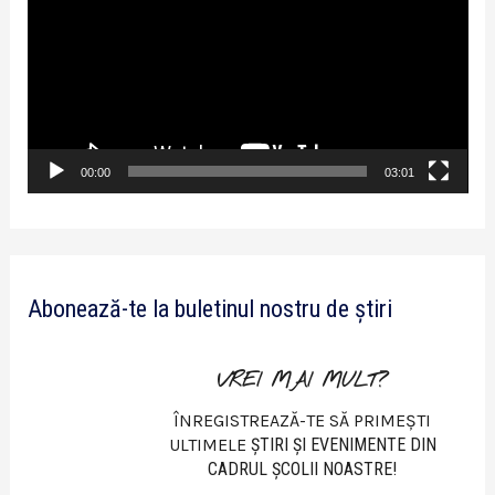
a
y
e
r
v
00:00
03:01
i
d
e
Abonează-te la buletinul nostru de știri
o
VREI MAI MULT?
ÎNREGISTREAZĂ-TE SĂ PRIMEȘTI
ULTIMELE
ŞTIRI ŞI EVENIMENTE DIN
CADRUL ŞCOLII NOASTRE!