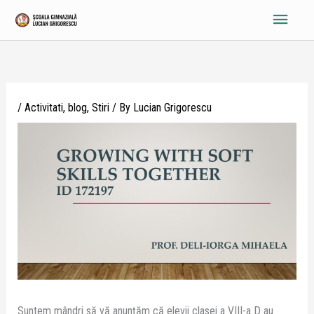
Skip
Main
to
content
Menu
/
Activitati
,
blog
,
Stiri
/ By
Lucian Grigorescu
Suntem mândri să vă anunțăm că elevii clasei a VIII-a D au