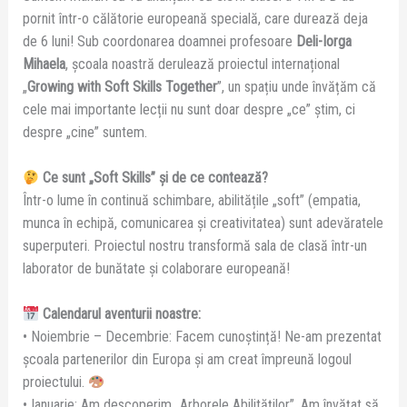
pornit într-o călătorie europeană specială, care durează deja
de 6 luni! Sub coordonarea doamnei profesoare
Deli-Iorga
Mihaela
, școala noastră derulează proiectul internațional
„
Growing with Soft Skills Together
”, un spațiu unde învățăm că
cele mai importante lecții nu sunt doar despre „ce” știm, ci
despre „cine” suntem.
Ce sunt „Soft Skills” și de ce contează?
Într-o lume în continuă schimbare, abilitățile „soft” (empatia,
munca în echipă, comunicarea și creativitatea) sunt adevăratele
superputeri. Proiectul nostru transformă sala de clasă într-un
laborator de bunătate și colaborare europeană!
Calendarul aventurii noastre:
• Noiembrie – Decembrie: Facem cunoștință! Ne-am prezentat
școala partenerilor din Europa și am creat împreună logoul
proiectului.
• Ianuarie: Am descoperim „Arborele Abilităților”. Am învățat să