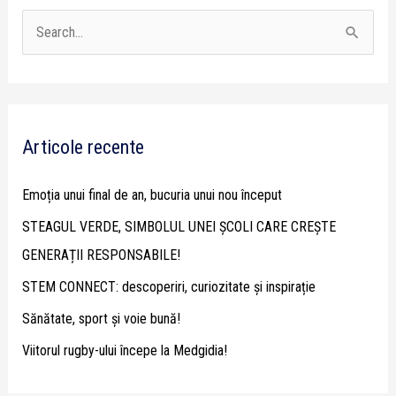
S
e
a
r
Articole recente
c
h
Emoția unui final de an, bucuria unui nou început
f
STEAGUL VERDE, SIMBOLUL UNEI ȘCOLI CARE CREȘTE
o
GENERAȚII RESPONSABILE!
r
STEM CONNECT: descoperiri, curiozitate și inspirație
:
Sănătate, sport și voie bună!
Viitorul rugby-ului începe la Medgidia!