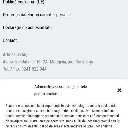
Politică cookie-uri (UE)
Protecția datelor cu caracter personal
Declarație de accesibilitate
Contact
Adresa unităţii:
Aleea Trandafirilor, Nr. 2A, Medgidia, jud. Constanța
Tel. / Fax:
0241 822 044
Administrează consimțămintele
F
Y
I
pentru cookie-uri
a
o
n
c
u
s
Pentru a oferi cea mai bună experiență, folosim tehnologii, cum ar fi cookie-uri,
ACCES NEVĂZĂTORI
e
t
t
pentru a stoca și/sau accesa informațiile despre dispozitive. Consimțământul
pentru aceste tehnologii ne permite să procesăm date, cum ar fi comportamentul
b
u
a
Descărcați programul NonVisual Desktop Acces, care oferă
de navigare sau ID-uri unice pe acest site. Dacă nu îți dai consimțământul sau îți
o
b
g
retragi consimțământul dat poate avea afecte negative asupra unor anumite