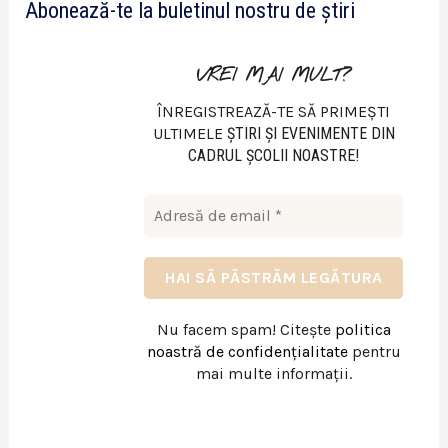
Abonează-te la buletinul nostru de știri
o
VREI MAI MULT?
ÎNREGISTREAZĂ-TE SĂ PRIMEȘTI
ULTIMELE
ŞTIRI ŞI EVENIMENTE DIN
CADRUL ŞCOLII NOASTRE!
Nu facem spam! Citește
politica
noastră de confidențialitate
pentru
mai multe informații.