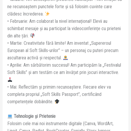
ne recunoaștem punctele forte și să folosim cuvinte care
clădesc încrederea.
• Februarie: Am colaborat la nivel internațional! Elevii au
schimbat mesaje și au participat la videoconferințe cu prieteni
din alte țări.
• Martie: Creativitate fără limite! Am inventat „Supereroul
European al Soft Skills-urilor” – un personaj cu puteri precum
ascultarea activă și respectul.
• Aprilie: Am sărbătorim succesul! Am participăm la „Festivalul
Soft Skills” și am testăm ce am învățat prin jocuri interactive.
• Mai: Reflectăm și primim recunoaștere. Fiecare elev va
completa propriul „Soft Skills Passport”, certificând
competențele dobândite.
Tehnologie și Prietenie
Folosim cele mai noi instrumente digitale (Canva, WordArt,
Linoit, Canva, Padlet, BookCreator, Genially, StoryJumper,