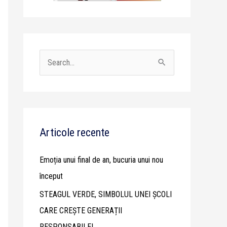
S
e
a
r
c
Articole recente
h
Emoția unui final de an, bucuria unui nou
f
început
o
STEAGUL VERDE, SIMBOLUL UNEI ȘCOLI
r
CARE CREȘTE GENERAȚII
:
RESPONSABILE!