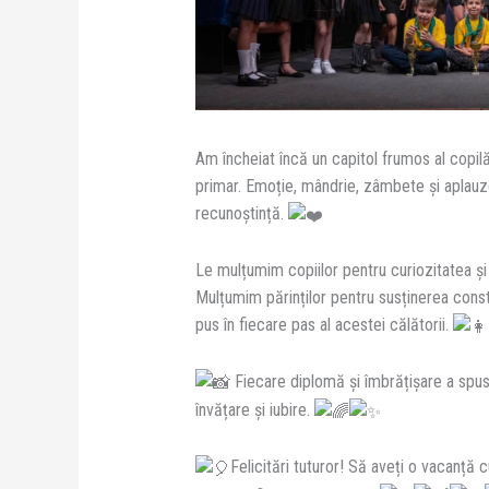
Am încheiat încă un capitol frumos al copilăr
primar. Emoție, mândrie, zâmbete și aplauze 
recunoștință.
Le mulțumim copiilor pentru curiozitatea și 
Mulțumim părinților pentru susținerea
const
pus în fiecare pas al acestei călătorii.
Fiecare diplomă și îmbrățișare a spu
învățare și iubire.
Felicitări tuturor! Să aveți o vacanță