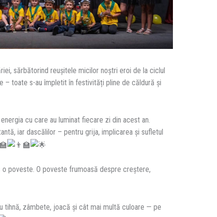
iei, sărbătorind reușitele micilor noștri eroi de la ciclul
– toate s-au împletit în festivități pline de căldură și
energia cu care au luminat fiecare zi din acest an.
antă, iar dascălilor – pentru grija, implicarea și sufletul
s o poveste. O poveste frumoasă despre creștere,
 cu tihnă, zâmbete, joacă și cât mai multă culoare — pe