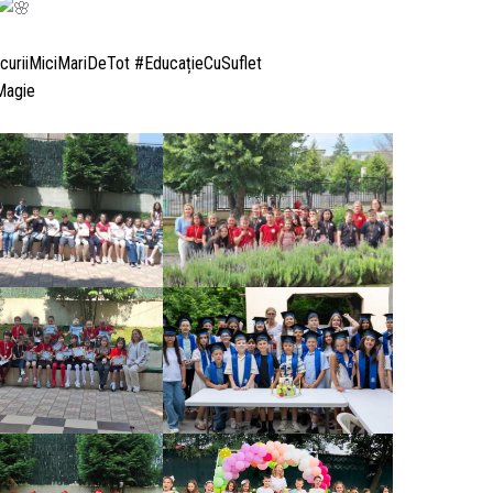
uriiMiciMariDeTot
#EducațieCuSuflet
Magie