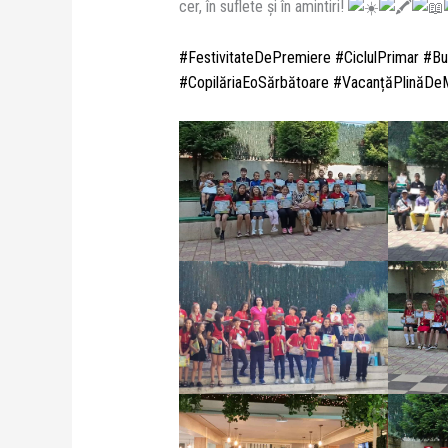
cer, în suflete și în amintiri!
#FestivitateDePremiere
#CiclulPrimar
#Buc
#CopilăriaEoSărbătoare
#VacanțăPlinăDe