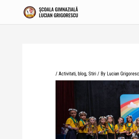
Skip
to
content
/
Activitati
,
blog
,
Stiri
/ By
Lucian Grigores