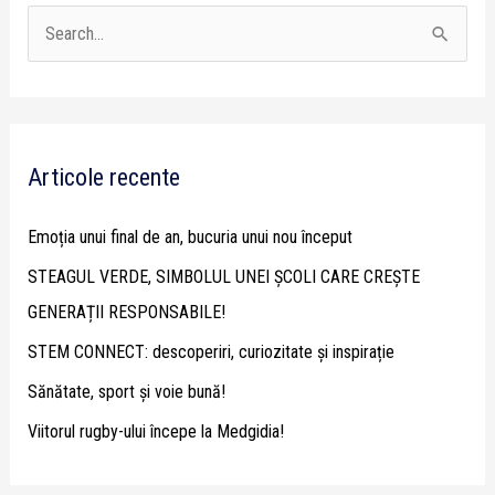
S
e
a
r
Articole recente
c
h
Emoția unui final de an, bucuria unui nou început
f
STEAGUL VERDE, SIMBOLUL UNEI ȘCOLI CARE CREȘTE
o
GENERAȚII RESPONSABILE!
r
STEM CONNECT: descoperiri, curiozitate și inspirație
:
Sănătate, sport și voie bună!
Viitorul rugby-ului începe la Medgidia!