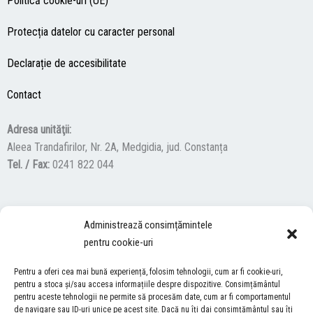
Politică cookie-uri (UE)
Protecția datelor cu caracter personal
Declarație de accesibilitate
Contact
Adresa unităţii:
Aleea Trandafirilor, Nr. 2A, Medgidia, jud. Constanța
Tel. / Fax:
0241 822 044
F
Y
I
Administrează consimțămintele
a
o
n
pentru cookie-uri
c
u
s
ACCES NEVĂZĂTORI
e
t
t
Pentru a oferi cea mai bună experiență, folosim tehnologii, cum ar fi cookie-uri,
b
u
a
pentru a stoca și/sau accesa informațiile despre dispozitive. Consimțământul
Descărcați programul NonVisual Desktop Acces, care oferă
pentru aceste tehnologii ne permite să procesăm date, cum ar fi comportamentul
o
b
g
persoanelor cu dizabilități vizuale posibilitatea de a consulta site-ul
de navigare sau ID-uri unice pe acest site. Dacă nu îți dai consimțământul sau îți