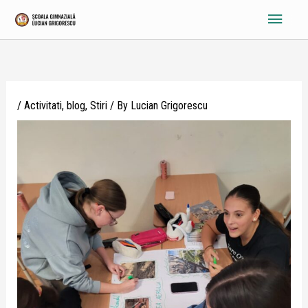
Skip
Main
to
content
Menu
/
Activitati
,
blog
,
Stiri
/ By
Lucian Grigorescu