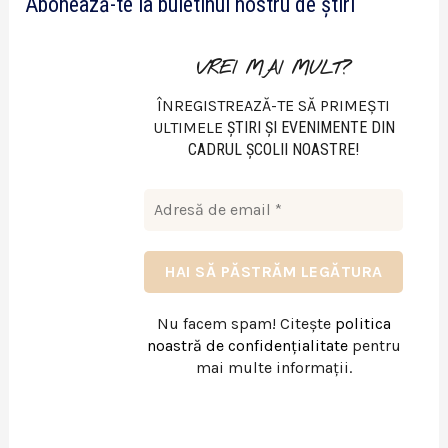
Abonează-te la buletinul nostru de știri
o
VREI MAI MULT?
ÎNREGISTREAZĂ-TE SĂ PRIMEȘTI
ULTIMELE
ŞTIRI ŞI EVENIMENTE DIN
CADRUL ŞCOLII NOASTRE!
Nu facem spam! Citește
politica
noastră de confidențialitate
pentru
mai multe informații.