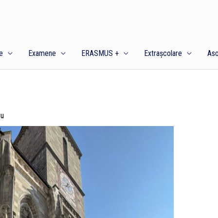
e
Examene
ERASMUS +
Extrașcolare
Aso
cu