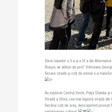
Elevii claselor a II-a și a IV-a din Alternat
Brașov, iar alături de prof. Vrînceanu Georg
fiecare stradă și colț de istorie s-a transf
Au explorat Centrul Vechi, Piața Sfatului ș
Stradă a Sforii, cea mai îngustă stradă din
fiecărui colț de oraș, descoperind povești 
patrimoniului cultural.