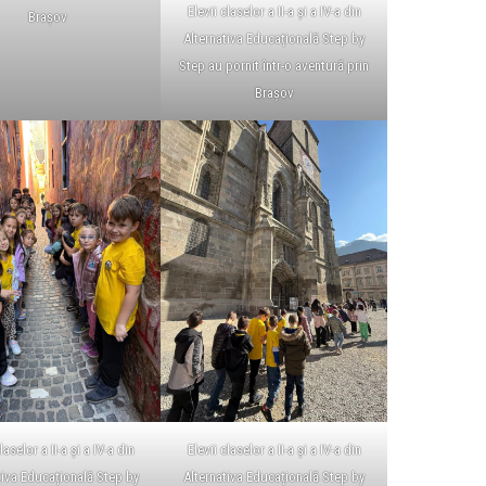
Elevii claselor a II-a și a IV-a din
Brașov
Alternativa Educațională Step by
Step au pornit într-o aventură prin
Brașov
laselor a II-a și a IV-a din
Elevii claselor a II-a și a IV-a din
tiva Educațională Step by
Alternativa Educațională Step by