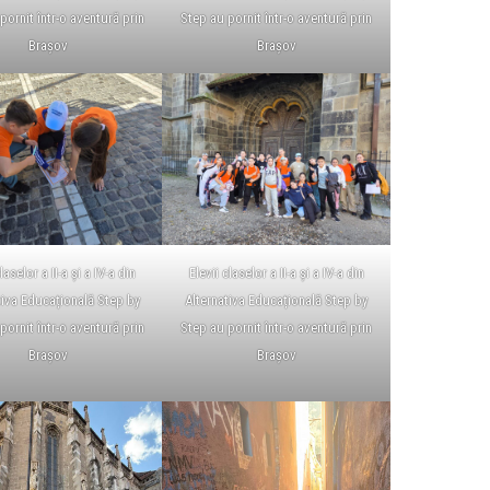
pornit într-o aventură prin
Step au pornit într-o aventură prin
Brașov
Brașov
laselor a II-a și a IV-a din
Elevii claselor a II-a și a IV-a din
tiva Educațională Step by
Alternativa Educațională Step by
pornit într-o aventură prin
Step au pornit într-o aventură prin
Brașov
Brașov