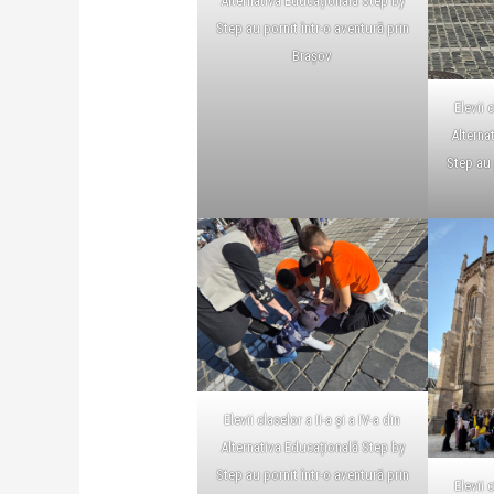
Alternativa Educațională Step by
Step au pornit într-o aventură prin
Brașov
Elevii c
Alterna
Step au 
Elevii claselor a II-a și a IV-a din
Alternativa Educațională Step by
Step au pornit într-o aventură prin
Elevii c