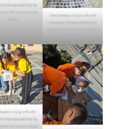
tiva Educațională Step by
pornit într-o aventură prin
Elevii claselor a II-a și a IV-a din
Brașov
Alternativa Educațională Step by
Step au pornit într-o aventură prin
Brașov
laselor a II-a și a IV-a din
tiva Educațională Step by
pornit într-o aventură prin