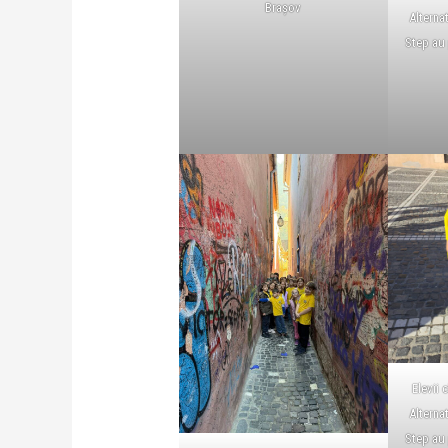
Brașov
Alterna
Step au 
Elevii c
Alterna
Step au 