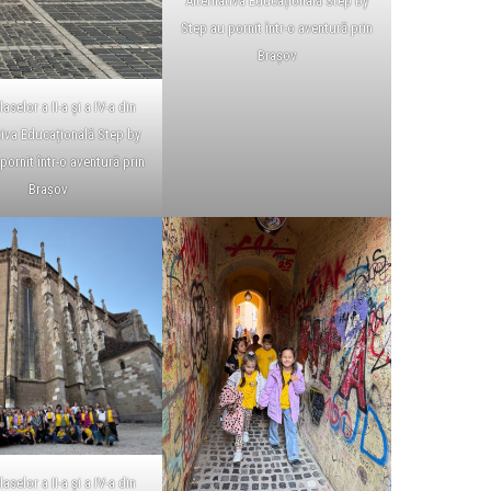
Alternativa Educațională Step by
Step au pornit într-o aventură prin
Brașov
laselor a II-a și a IV-a din
tiva Educațională Step by
pornit într-o aventură prin
Brașov
laselor a II-a și a IV-a din