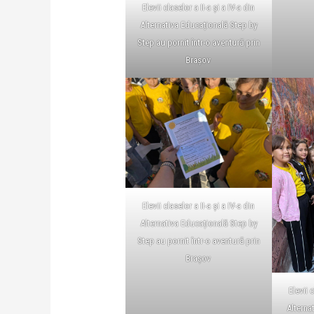
Elevii claselor a II-a și a IV-a din
Alternativa Educațională Step by
Step au pornit într-o aventură prin
Brașov
Elevii claselor a II-a și a IV-a din
Alternativa Educațională Step by
Step au pornit într-o aventură prin
Brașov
Elevii c
Alterna