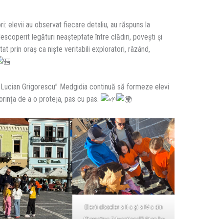
: elevii au observat fiecare detaliu, au răspuns la
descoperit legături neașteptate între clădiri, povești și
at prin oraș ca niște veritabili exploratori, râzând,
ă „Lucian Grigorescu” Medgidia continuă să formeze elevi
orința de a o proteja, pas cu pas.
Elevii claselor a II-a și a IV-a din