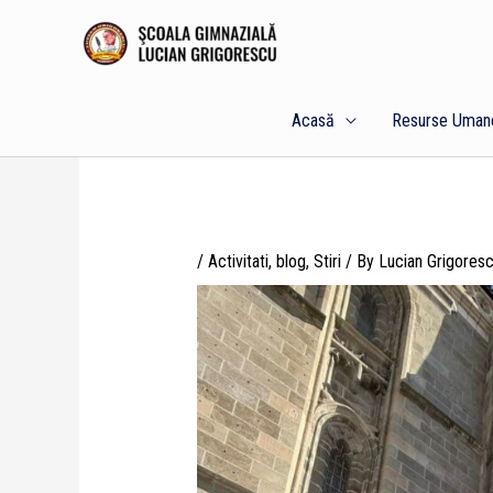
Skip
to
content
Acasă
Resurse Uman
/
Activitati
,
blog
,
Stiri
/ By
Lucian Grigores