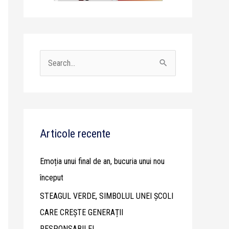
S
e
a
r
c
Articole recente
h
Emoția unui final de an, bucuria unui nou
f
început
o
STEAGUL VERDE, SIMBOLUL UNEI ȘCOLI
r
CARE CREȘTE GENERAȚII
:
RESPONSABILE!