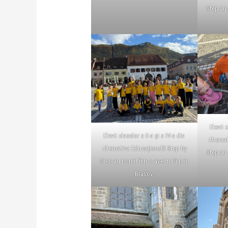
Step au 
Elevii c
Elevii claselor a II-a și a IV-a din
Alterna
Alternativa Educațională Step by
Step au 
Step au pornit într-o aventură prin
Brașov