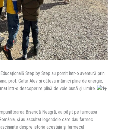
iva Educațională Step by Step au pornit într-o aventură prin
iana, prof. Gafar Alev și câteva mămici pline de energie,
ormat într-o descoperire plină de voie bunǎ și uimire.
i impunătoarea Biserică Neagră, au pășit pe faimoasa
 România, și au ascultat legendele care dau farmec
fascinante despre istoria acestuia și farmecul