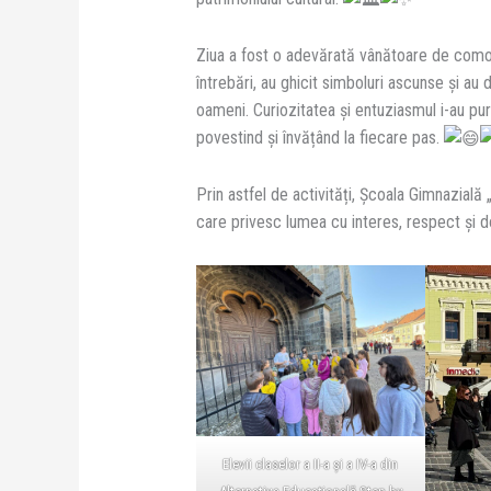
Ziua a fost o adevărată vânătoare de comori
întrebări, au ghicit simboluri ascunse și au 
oameni. Curiozitatea și entuziasmul i-au purt
povestind și învățând la fiecare pas.
Prin astfel de activități, Școala Gimnazial
care privesc lumea cu interes, respect și d
Elevii claselor a II-a și a IV-a din