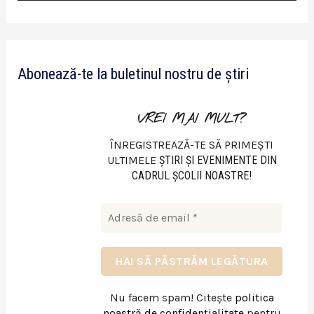
i
d
e
Abonează-te la buletinul nostru de știri
o
VREI MAI MULT?
ÎNREGISTREAZĂ-TE SĂ PRIMEȘTI
ULTIMELE
ŞTIRI ŞI EVENIMENTE DIN
CADRUL ŞCOLII NOASTRE!
Nu facem spam! Citește
politica
noastră de confidențialitate
pentru