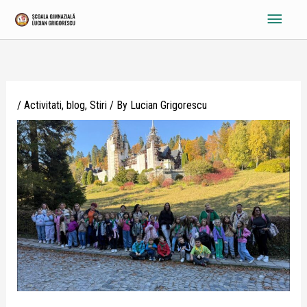
Skip
Main
to
content
Menu
/
Activitati
,
blog
,
Stiri
/ By
Lucian Grigorescu