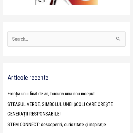
S
e
a
r
Articole recente
c
h
Emoția unui final de an, bucuria unui nou început
f
STEAGUL VERDE, SIMBOLUL UNEI ȘCOLI CARE CREȘTE
o
GENERAȚII RESPONSABILE!
r
STEM CONNECT: descoperiri, curiozitate și inspirație
: