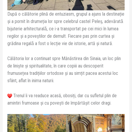
După o călătorie plină de entuziasm, grupul a ajuns la
destinație
și a pornit în drumeția lor spre celebrul castel Peleș, adevăratǎ
bijuterie arhitecturalǎ, ce i-a transportat pe cei mici în lumea
regilor și a poveștilor de demult. Fiecare pas prin curtea și
grădina regalǎ a fost o lecție vie de istorie, artă și natură.
Călătoria lor a continuat spre Mănăstirea din Sinaia, un loc plin
de liniște și spiritualitate, în care copiii au descoperit
frumusețea tradițiilor ortodoxe și au simțit pacea acestui loc
sfânt, aflat în inima naturii.
Trenul îi va readuce acasă, obosiți, dar cu sufletul plin de
amintiri frumoase și cu povești de împărtășit celor dragi.