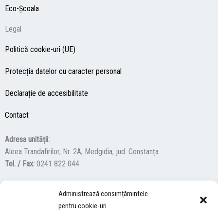
Eco-Şcoala
Legal
Politică cookie-uri (UE)
Protecția datelor cu caracter personal
Declarație de accesibilitate
Contact
Adresa unităţii:
Aleea Trandafirilor, Nr. 2A, Medgidia, jud. Constanța
Tel. / Fax:
0241 822 044
Administrează consimțămintele
F
Y
I
pentru cookie-uri
a
o
n