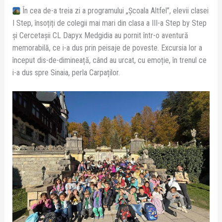
În cea de-a treia zi a programului „Școala Altfel”, elevii clasei
I Step, însoțiți de colegii mai mari din clasa a III-a Step by Step
și Cercetașii CL Dapyx Medgidia au pornit într-o aventură
memorabilă, ce i-a dus prin peisaje de poveste. Excursia lor a
început dis-de-dimineață, când au urcat, cu emoție, în trenul ce
i-a dus spre Sinaia, perla Carpaților.