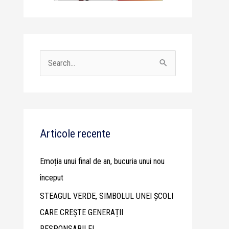
S
e
a
r
c
Articole recente
h
Emoția unui final de an, bucuria unui nou
f
început
o
STEAGUL VERDE, SIMBOLUL UNEI ȘCOLI
r
CARE CREȘTE GENERAȚII
:
RESPONSABILE!