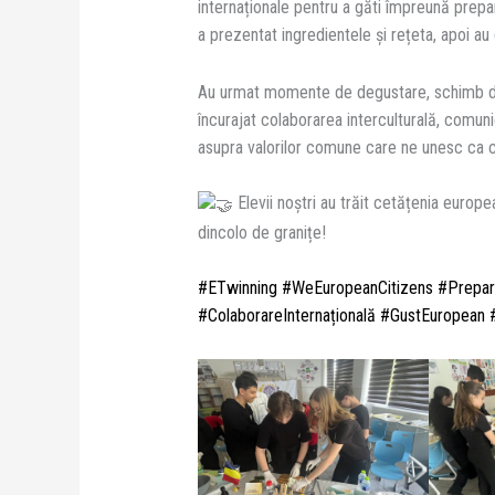
internaționale pentru a găti împreună prepar
a
prezentat ingredientele și rețeta, apoi au gă
Au urmat momente de degustare, schimb de 
încurajat colaborarea interculturală, comuni
asupra valorilor comune care ne unesc ca c
Elevii noștri au trăit cetățenia europe
dincolo de granițe!
#ETwinning
#WeEuropeanCitizens
#Prepar
#ColaborareInternațională
#GustEuropean
#