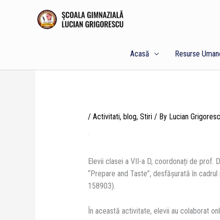
Skip
to
content
Acasă
Resurse Uman
/
Activitati
,
blog
,
Stiri
/ By
Lucian Grigores
Elevii clasei a VII-a D, coordonați de prof. D
“Prepare and Taste”, desfășurată în cadrul 
158903).
În această activitate, elevii au colaborat o