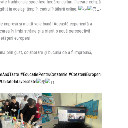
ate tradiționale specifice fiecărei culturi. Fiecare echipă
tit în același timp în cadrul întâlnirii online.
impresii și multă voie bună! Această experiență a
carea în limbi străine și a oferit o nouă perspectivă
etățeni europeni.
ană prin gust, colaborare și bucuria de a fi împreună,
eAndTaste
#EducatiePentruCetatenie
#CetateniEuropeni
UnitateÎnDiversitate