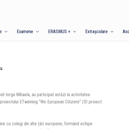
e
Examene
ERASMUS +
Extrașcolare
Aso
cu
eli-Iorga Mihaela, au participat astăzi la activitatea
proiectului ETwinning “We European Citizens” (ID proiect:
nline cu colegi din alte țări europene, formând echipe