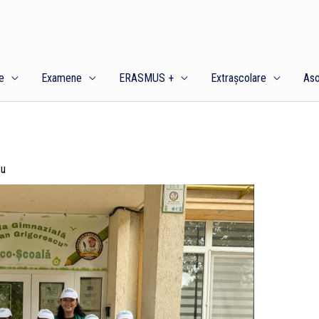
e
Examene
ERASMUS +
Extrașcolare
Aso
cu