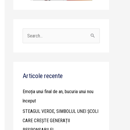
S
e
a
r
c
Articole recente
h
Emoția unui final de an, bucuria unui nou
f
început
o
STEAGUL VERDE, SIMBOLUL UNEI ȘCOLI
r
CARE CREȘTE GENERAȚII
:
RESPONSABILE!