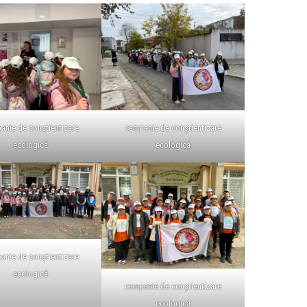
anie de conștientizare
campanie de conștientizare
ecologică
ecologică
anie de conștientizare
ecologică
campanie de conștientizare
ecologică