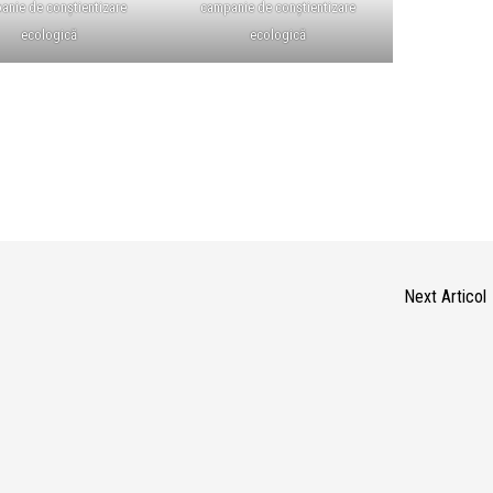
anie de conștientizare
campanie de conștientizare
ecologică
ecologică
Next Articol