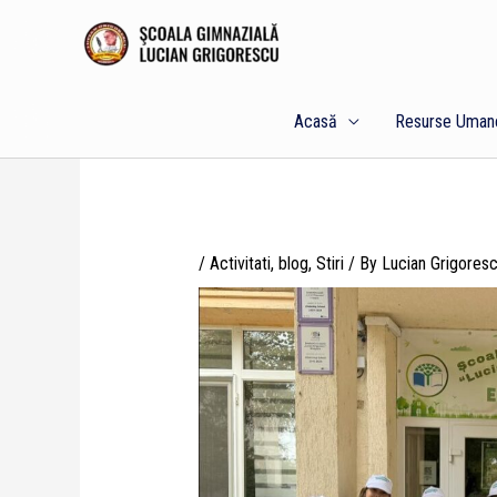
Skip
to
content
Acasă
Resurse Uman
/
Activitati
,
blog
,
Stiri
/ By
Lucian Grigores