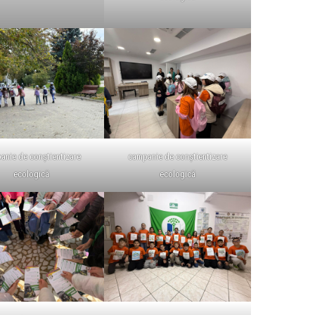
anie de conștientizare
campanie de conștientizare
ecologică
ecologică