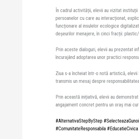
În cadrul activității, elevii au vizitat institu
persoanelor cu care au interacționat, expli
funcționare al insulelor ecologice digitali
deșeurilor menajere, în cinci fracții: plastic
Prin aceste dialoguri, elevii au prezentat i
încurajând adoptarea unor practici respons
Ziua s-a încheiat într-o notă artistică, elev
transmis un mesaj despre responsabilitatea
Prin această inițiativă, elevii au demonstra
angajament concret pentru un oraș mai curat
#AlternativaStepByStep
#SelecteazaGunoi
#ComunitateResponsabila
#EducatieCivica