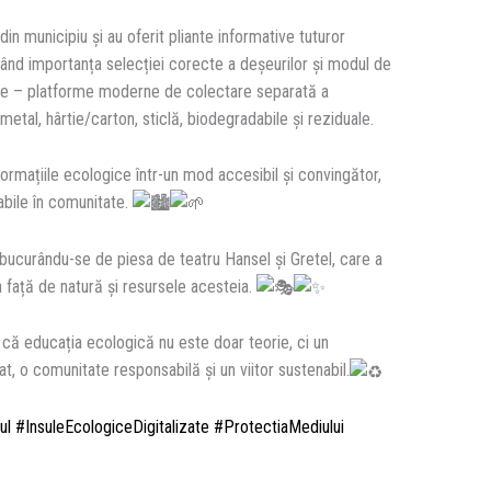
ții din municipiu și au oferit pliante informative tuturor
când importanța selecției corecte a deșeurilor și modul de
zate – platforme moderne de colectare separată a
/metal, hârtie/carton, sticlă, biodegradabile și reziduale.
nformațiile ecologice într-un mod accesibil și convingător,
abile în comunitate.
ii bucurându-se de piesa de teatru Hansel și Gretel, care a
 față de natură și resursele acesteia.
t că educația ecologică nu este doar teorie, ci un
, o comunitate responsabilă și un viitor sustenabil.
ul
#InsuleEcologiceDigitalizate
#ProtectiaMediului