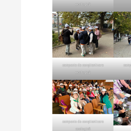
ecologică
campanie de conștientizare
camp
ecologică
campanie de conștientizare
ecologică