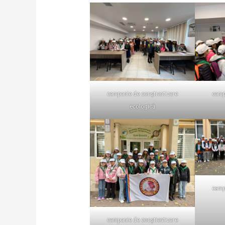
campanie de conștientizare
camp
ecologică
camp
campanie de conștientizare