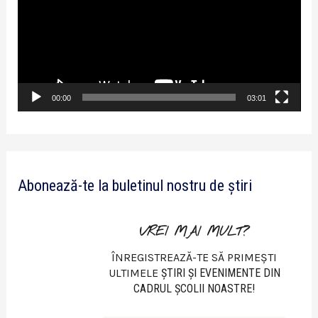
a
y
e
r
v
00:00
03:01
i
d
e
Abonează-te la buletinul nostru de știri
o
VREI MAI MULT?
ÎNREGISTREAZĂ-TE SĂ PRIMEȘTI
ULTIMELE
ŞTIRI ŞI EVENIMENTE DIN
CADRUL ŞCOLII NOASTRE!