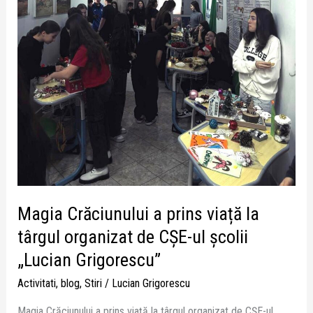
organizat
de
CȘE-
ul
școlii
„Lucian
Grigorescu”
Magia Crăciunului a prins viață la
târgul organizat de CȘE-ul școlii
„Lucian Grigorescu”
Activitati
,
blog
,
Stiri
/
Lucian Grigorescu
Magia Crăciunului a prins viață la târgul organizat de CȘE-ul