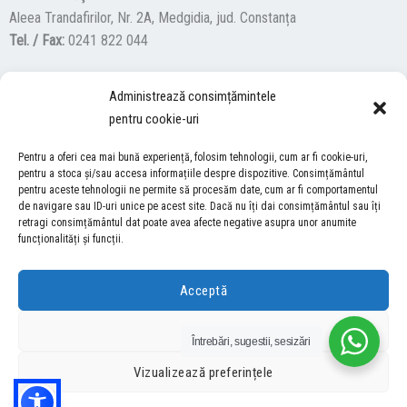
Aleea Trandafirilor, Nr. 2A, Medgidia, jud. Constanța
Tel. / Fax:
0241 822 044
Administrează consimțămintele
F
Y
I
pentru cookie-uri
a
o
n
c
u
s
Pentru a oferi cea mai bună experiență, folosim tehnologii, cum ar fi cookie-uri,
ACCES NEVĂZĂTORI
e
t
t
pentru a stoca și/sau accesa informațiile despre dispozitive. Consimțământul
pentru aceste tehnologii ne permite să procesăm date, cum ar fi comportamentul
b
u
a
Descărcați programul NonVisual Desktop Acces, care oferă
de navigare sau ID-uri unice pe acest site. Dacă nu îți dai consimțământul sau îți
o
b
g
retragi consimțământul dat poate avea afecte negative asupra unor anumite
persoanelor cu dizabilități vizuale posibilitatea de a consulta site-ul
o
e
r
funcționalități și funcții.
nostru.
DESCARCĂ AICI
k
a
m
Acceptă
COPYRIGHT © 2026 ŞCOALA GIMNAZIALĂ “LUCIAN GRIGORESCU” MEDGIDIA
Refuză
Întrebări, sugestii, sesizări
DEZVOLTAT DE SURFVERSE
Vizualizează preferințele