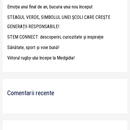
h
Emoția unui final de an, bucuria unui nou început
f
STEAGUL VERDE, SIMBOLUL UNEI ȘCOLI CARE CREȘTE
o
GENERAȚII RESPONSABILE!
r
STEM CONNECT: descoperiri, curiozitate și inspirație
:
Sănătate, sport și voie bună!
Viitorul rugby-ului începe la Medgidia!
Comentarii recente