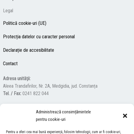
Legal
Politică cookie-uri (UE)
Protecția datelor cu caracter personal
Declarație de accesibilitate
Contact
Adresa unităţii:
Aleea Trandafirilor, Nr. 2A, Medgidia, jud. Constanța
Tel. / Fax:
0241 822 044
Administrează consimțămintele
F
Y
I
pentru cookie-uri
a
o
n
c
u
s
Pentru a oferi cea mai bună experiență, folosim tehnologii, cum ar fi cookie-uri,