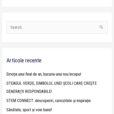
S
e
a
r
Articole recente
c
h
Emoția unui final de an, bucuria unui nou început
f
STEAGUL VERDE, SIMBOLUL UNEI ȘCOLI CARE CREȘTE
o
GENERAȚII RESPONSABILE!
r
STEM CONNECT: descoperiri, curiozitate și inspirație
:
Sănătate, sport și voie bună!