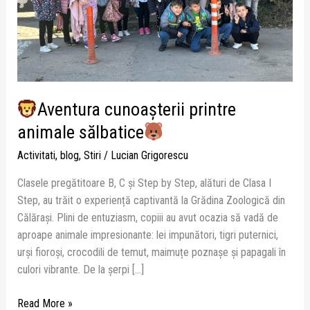
Aventura cunoașterii printre
animale sălbatice
Activitati
,
blog
,
Stiri
/
Lucian Grigorescu
Clasele pregătitoare B, C și Step by Step, alături de Clasa I
Step, au trăit o experiență captivantă la Grădina Zoologică din
Călărași. Plini de entuziasm, copiii au avut ocazia să vadă de
aproape animale impresionante: lei impunători, tigri puternici,
urși fioroși, crocodili de temut, maimuțe poznașe și papagali în
culori vibrante. De la șerpi […]
Read More »