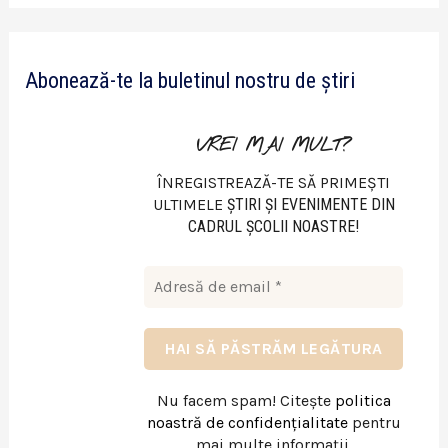
d
e
Abonează-te la buletinul nostru de știri
o
VREI MAI MULT?
ÎNREGISTREAZĂ-TE SĂ PRIMEȘTI
ULTIMELE
ŞTIRI ŞI EVENIMENTE DIN
CADRUL ŞCOLII NOASTRE!
Nu facem spam! Citește
politica
noastră de confidențialitate
pentru
mai multe informații.