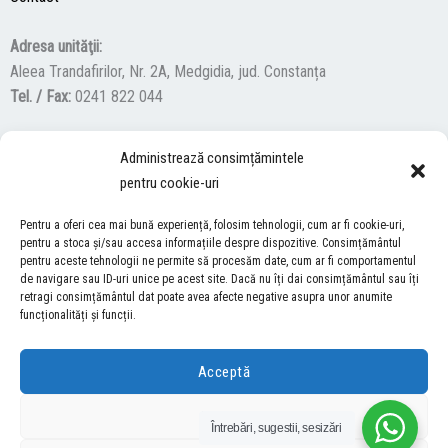
Adresa unităţii:
Aleea Trandafirilor, Nr. 2A, Medgidia, jud. Constanța
Tel. / Fax:
0241 822 044
Administrează consimțămintele
F
Y
I
pentru cookie-uri
a
o
n
c
u
s
Pentru a oferi cea mai bună experiență, folosim tehnologii, cum ar fi cookie-uri,
ACCES NEVĂZĂTORI
e
t
t
pentru a stoca și/sau accesa informațiile despre dispozitive. Consimțământul
b
u
a
pentru aceste tehnologii ne permite să procesăm date, cum ar fi comportamentul
Descărcați programul NonVisual Desktop Acces, care oferă
de navigare sau ID-uri unice pe acest site. Dacă nu îți dai consimțământul sau îți
o
b
g
retragi consimțământul dat poate avea afecte negative asupra unor anumite
persoanelor cu dizabilități vizuale posibilitatea de a consulta site-ul
o
e
r
funcționalități și funcții.
nostru.
DESCARCĂ AICI
k
a
m
Acceptă
COPYRIGHT © 2026 ŞCOALA GIMNAZIALĂ “LUCIAN GRIGORESCU” MEDGIDIA
Refuză
Întrebări, sugestii, sesizări