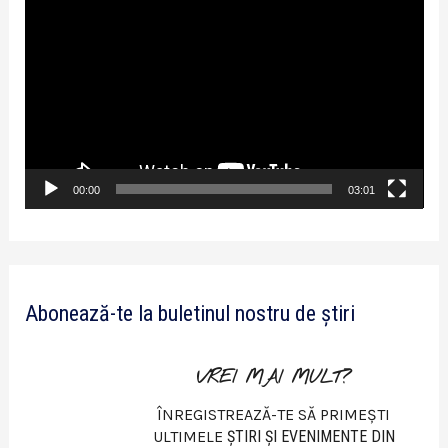
l
a
y
e
r
v
00:00
03:01
i
d
e
Abonează-te la buletinul nostru de știri
o
VREI MAI MULT?
ÎNREGISTREAZĂ-TE SĂ PRIMEȘTI
ULTIMELE
ŞTIRI ŞI EVENIMENTE DIN