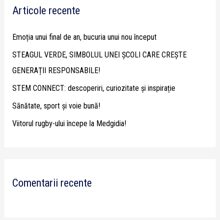
Articole recente
c
h
Emoția unui final de an, bucuria unui nou început
f
STEAGUL VERDE, SIMBOLUL UNEI ȘCOLI CARE CREȘTE
o
GENERAȚII RESPONSABILE!
r
STEM CONNECT: descoperiri, curiozitate și inspirație
:
Sănătate, sport și voie bună!
Viitorul rugby-ului începe la Medgidia!
Comentarii recente