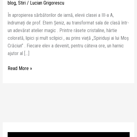
blog
,
Stiri
/
Lucian Grigorescu
În apropierea sărbătorilor de iarnă, elevii clasei a III-a A,
îndrumați de prof. Etem Șeniz, au transformat sala de clasă într-
un adevărat atelier magic . Printre râsete cristaline, hârtie
colorată, lipici și mult sclipici , au prins viață „Spiriduși ai lui Moș
Crăciun” . Fiecare elev a devenit, pentru câteva ore, un harnic
ajutor al […]
Read More »
P