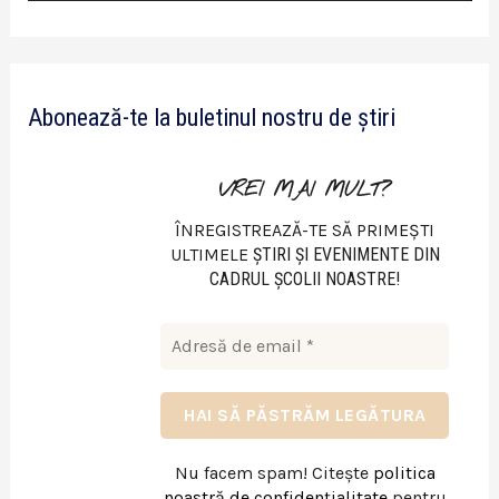
i
d
e
Abonează-te la buletinul nostru de știri
o
VREI MAI MULT?
ÎNREGISTREAZĂ-TE SĂ PRIMEȘTI
ULTIMELE
ŞTIRI ŞI EVENIMENTE DIN
CADRUL ŞCOLII NOASTRE!
Nu facem spam! Citește
politica
noastră de confidențialitate
pentru