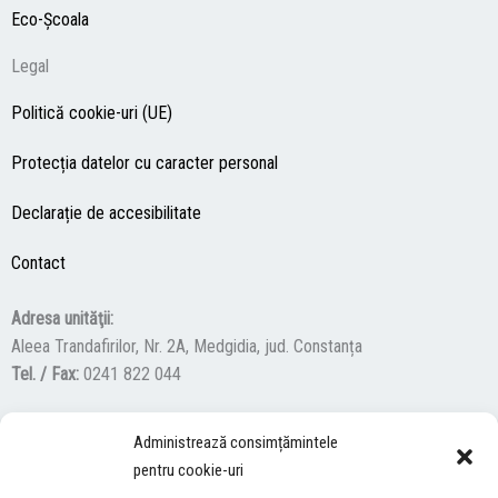
Eco-Şcoala
Legal
Politică cookie-uri (UE)
Protecția datelor cu caracter personal
Declarație de accesibilitate
Contact
Adresa unităţii:
Aleea Trandafirilor, Nr. 2A, Medgidia, jud. Constanța
Tel. / Fax:
0241 822 044
Administrează consimțămintele
F
Y
I
pentru cookie-uri
a
o
n