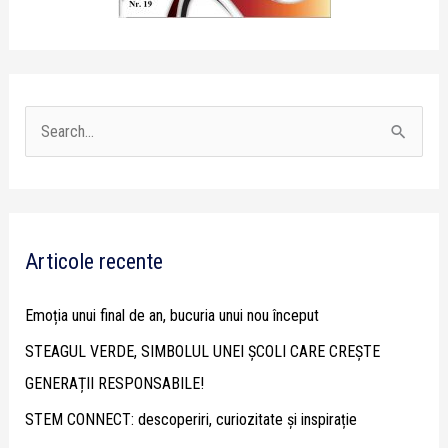
S
e
a
r
Articole recente
c
h
Emoția unui final de an, bucuria unui nou început
f
STEAGUL VERDE, SIMBOLUL UNEI ȘCOLI CARE CREȘTE
o
GENERAȚII RESPONSABILE!
r
STEM CONNECT: descoperiri, curiozitate și inspirație
: