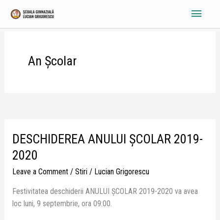
Skip
Main
to
content
Menu
An Școlar
DESCHIDEREA ANULUI ȘCOLAR 2019-
DESCHIDEREA
ANULUI
2020
ȘCOLAR
Leave a Comment
/
Stiri
/
Lucian Grigorescu
2019-
2020
Festivitatea deschiderii ANULUI ȘCOLAR 2019-2020 va avea
loc luni, 9 septembrie, ora 09:00.