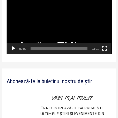
l
a
y
e
r
v
00:00
03:01
i
d
e
Abonează-te la buletinul nostru de știri
o
VREI MAI MULT?
ÎNREGISTREAZĂ-TE SĂ PRIMEȘTI
ULTIMELE
ŞTIRI ŞI EVENIMENTE DIN