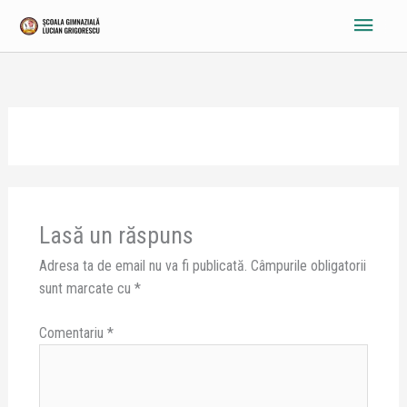
Skip
Main
to
content
Menu
Lasă un răspuns
Adresa ta de email nu va fi publicată.
Câmpurile obligatorii
sunt marcate cu
*
Comentariu
*