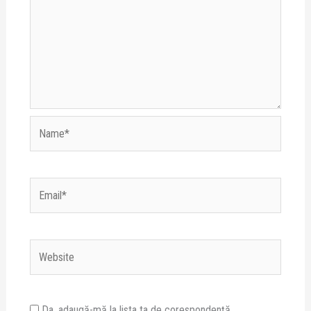
Name*
Email*
Website
Da, adaugă-mă la lista ta de corespondență