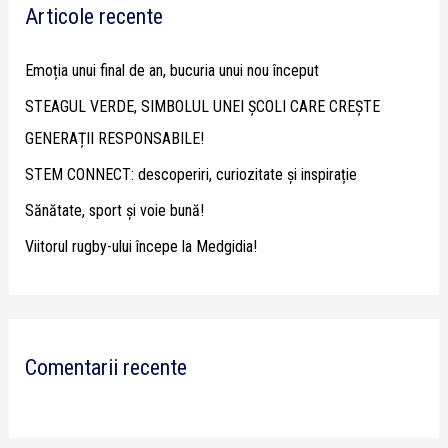
Articole recente
c
h
Emoția unui final de an, bucuria unui nou început
f
STEAGUL VERDE, SIMBOLUL UNEI ȘCOLI CARE CREȘTE
o
GENERAȚII RESPONSABILE!
r
STEM CONNECT: descoperiri, curiozitate și inspirație
:
Sănătate, sport și voie bună!
Viitorul rugby-ului începe la Medgidia!
Comentarii recente