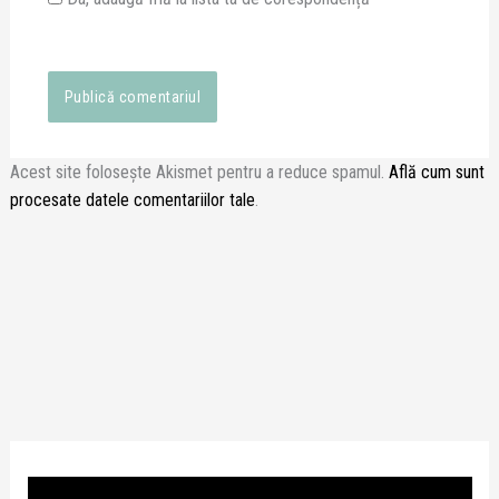
Acest site folosește Akismet pentru a reduce spamul.
Află cum sunt
procesate datele comentariilor tale
.
P