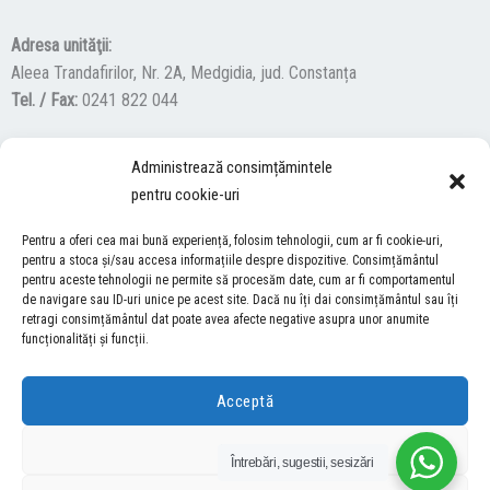
Adresa unităţii:
Aleea Trandafirilor, Nr. 2A, Medgidia, jud. Constanța
Tel. / Fax:
0241 822 044
Administrează consimțămintele
F
Y
I
pentru cookie-uri
a
o
n
c
u
s
Pentru a oferi cea mai bună experiență, folosim tehnologii, cum ar fi cookie-uri,
ACCES NEVĂZĂTORI
e
t
t
pentru a stoca și/sau accesa informațiile despre dispozitive. Consimțământul
pentru aceste tehnologii ne permite să procesăm date, cum ar fi comportamentul
b
u
a
Descărcați programul NonVisual Desktop Acces, care oferă
de navigare sau ID-uri unice pe acest site. Dacă nu îți dai consimțământul sau îți
o
b
g
retragi consimțământul dat poate avea afecte negative asupra unor anumite
persoanelor cu dizabilități vizuale posibilitatea de a consulta site-ul
o
e
r
funcționalități și funcții.
nostru.
DESCARCĂ AICI
k
a
m
Acceptă
COPYRIGHT © 2026 ŞCOALA GIMNAZIALĂ “LUCIAN GRIGORESCU” MEDGIDIA
Refuză
Întrebări, sugestii, sesizări