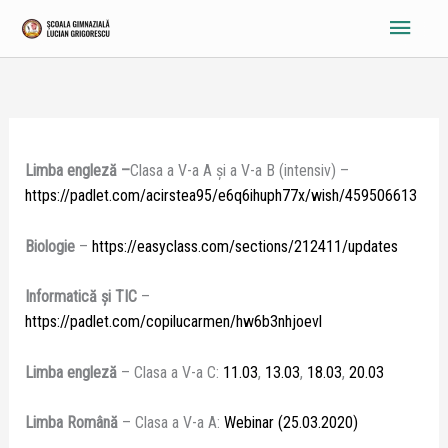
Skip
Main
to
content
Menu
Limba engleză –
Clasa a V-a A și a V-a B (intensiv) –
https://padlet.com/acirstea95/e6q6ihuph77x/wish/459506613
Biologie
–
https://easyclass.com/sections/212411/updates
Informatică și TIC
–
https://padlet.com/copilucarmen/hw6b3nhjoevl
Limba engleză
– Clasa a V-a C:
11.03
,
13.03
,
18.03
,
20.03
Limba Română
– Clasa a V-a A:
Webinar (25.03.2020)