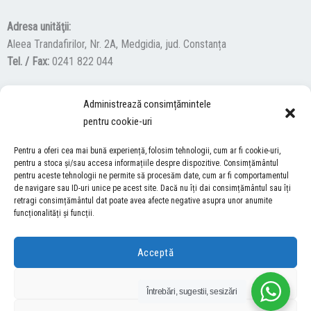
Adresa unităţii:
Aleea Trandafirilor, Nr. 2A, Medgidia, jud. Constanța
Tel. / Fax:
0241 822 044
Administrează consimțămintele
F
Y
I
pentru cookie-uri
a
o
n
c
u
s
Pentru a oferi cea mai bună experiență, folosim tehnologii, cum ar fi cookie-uri,
ACCES NEVĂZĂTORI
e
t
t
pentru a stoca și/sau accesa informațiile despre dispozitive. Consimțământul
b
u
a
pentru aceste tehnologii ne permite să procesăm date, cum ar fi comportamentul
Descărcați programul NonVisual Desktop Acces, care oferă
de navigare sau ID-uri unice pe acest site. Dacă nu îți dai consimțământul sau îți
o
b
g
retragi consimțământul dat poate avea afecte negative asupra unor anumite
persoanelor cu dizabilități vizuale posibilitatea de a consulta site-ul
o
e
r
funcționalități și funcții.
nostru.
DESCARCĂ AICI
k
a
m
Acceptă
COPYRIGHT © 2026 ŞCOALA GIMNAZIALĂ “LUCIAN GRIGORESCU” MEDGIDIA
Refuză
Întrebări, sugestii, sesizări