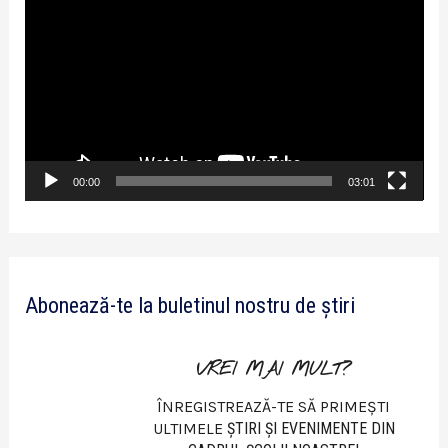
l
a
y
e
r
v
00:00
03:01
i
d
e
Abonează-te la buletinul nostru de știri
o
VREI MAI MULT?
ÎNREGISTREAZĂ-TE SĂ PRIMEȘTI
ULTIMELE
ŞTIRI ŞI EVENIMENTE DIN