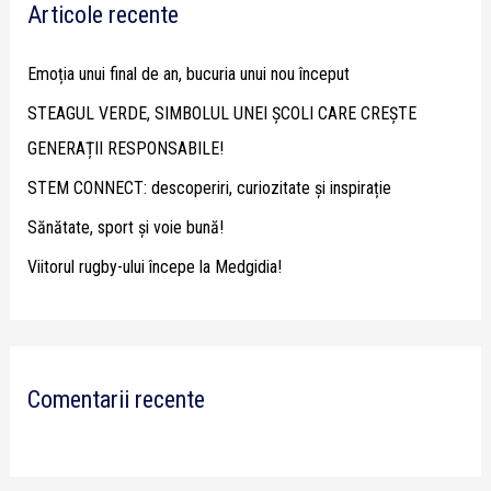
Articole recente
c
h
Emoția unui final de an, bucuria unui nou început
f
STEAGUL VERDE, SIMBOLUL UNEI ȘCOLI CARE CREȘTE
o
GENERAȚII RESPONSABILE!
r
STEM CONNECT: descoperiri, curiozitate și inspirație
:
Sănătate, sport și voie bună!
Viitorul rugby-ului începe la Medgidia!
Comentarii recente